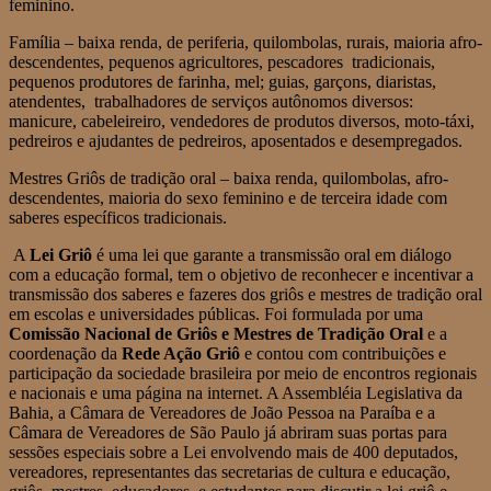
feminino.
Família – baixa renda, de periferia, quilombolas, rurais, maioria afro-
descendentes, pequenos agricultores, pescadores tradicionais,
pequenos produtores de farinha, mel; guias, garçons, diaristas,
atendentes, trabalhadores de serviços autônomos diversos:
manicure, cabeleireiro, vendedores de produtos diversos, moto-táxi,
pedreiros e ajudantes de pedreiros, aposentados e desempregados.
Mestres Griôs de tradição oral – baixa renda, quilombolas, afro-
descendentes, maioria do sexo feminino e de terceira idade com
saberes específicos tradicionais.
A
Lei Griô
é uma lei que garante a transmissão oral em diálogo
com a educação formal, tem o objetivo de reconhecer e incentivar a
transmissão dos saberes e fazeres dos griôs e mestres de tradição oral
em escolas e universidades públicas. Foi formulada por uma
Comissão Nacional de Griôs e Mestres de Tradição Oral
e a
coordenação da
Rede Ação Griô
e contou com contribuições e
participação da sociedade brasileira por meio de encontros regionais
e nacionais e uma página na internet. A Assembléia Legislativa da
Bahia, a Câmara de Vereadores de João Pessoa na Paraíba e a
Câmara de Vereadores de São Paulo já abriram suas portas para
sessões especiais sobre a Lei envolvendo mais de 400 deputados,
vereadores, representantes das secretarias de cultura e educação,