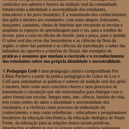
currículos aos saberes e fazeres da tradição oral da comunidade,
fortalecendo a identidade e ancestralidade dos estudantes,
educadores e do povo brasileiro; É a transmissão dos conhecimentos
dos griôs e mestres aos estudantes, com aulas alegres, brincantes,
dançantes, cantantes, cheias de histórias que encantam as escolas e
ampliam os espaços de aprendizagem para o rio, para a sombra da
árvore, para a casa ou oficina do mestre, para a praça, para o quintal.
O saber oral das ervas das benzedeiras e as ciências da flora da
região; o saber das parteiras e as ciências da reprodução; o saber das
ladainhas da capoeira e a história do Brasil, são exemplos de
práticas e assuntos que mudam o currículo e o reconhecimento
dos estudantes sobre sua própria identidade e ancestralidade.
A
Pedagogia Griô
é uma pedagogia criada e compartilhada Por
Líllian Pacheco a partir da prática pedagógica do Grãos de Luz e
Griô para sistematizar as práticas e saberes de tradição oral dos griôs
e mestres, bem como seus conceitos chaves e seus processos de
transmissão e circulação que são reinventados para dialogar com o
saber formal nas escolas. Integra mito, arte, ciência, história de vida,
tem como centro do saber a identidade e ancestralidade dos
estudantes, e a vivência como processo de elaboração do
conhecimento, e tem como referências – educadores e pesquisadores
brasileiros da educação biocêntrica, da educação dialógica de Paulo
Freire, da educação para as relações étnico raciais positivas,
dissertações acadêmicas que já versam sobre a própria pedagogia