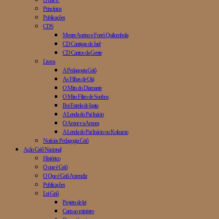
O que é?
Princípios
Publicações
CDS
Mestre Aurino e Forró Quilombola
CD Cantigas de Jarê
CD Cantos da Gente
Livros
A Pedagogia Griô
As Filhas de Oiá
O Mito do Diamante
O Mito Filtro de Sonhos
Boi Estrela de Igatu
A Lenda do Pai Inácio
O Amor e a Amora
A Lenda do Pai Inácio ou Kokumo
Notícias Pedagogia Griô
Ação Griô Nacional
Histórico
O que é Griô
O Que é Griô Aprendiz
Publicações
Lei Griô
Projeto de lei
Carta ao ministro