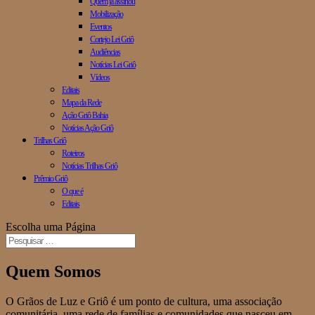
Quem já assinou
Mobilização
Eventos
Cortejo Lei Griô
Audiências
Notícias Lei Griô
Vídeos
Editais
Mapa da Rede
Ação Griô Bahia
Notícias Ação Griô
Trilhas Griô
Roteiros
Notícias Trilhas Griô
Prêmio Griô
O que é
Editais
Escolha uma Página
Quem Somos
O Grãos de Luz e Griô é um ponto de cultura, uma associação
comunitária, uma rede de famílias e comunidades que nasceu em