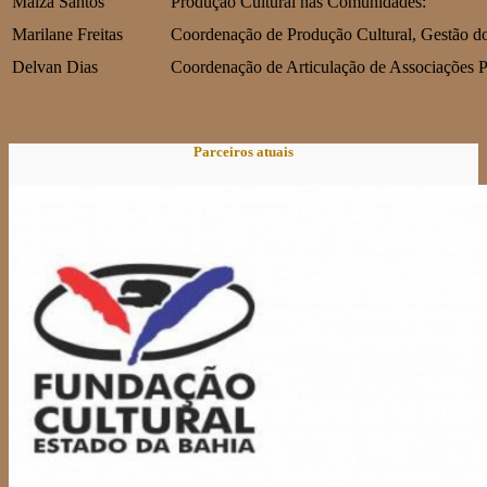
Maíza Santos
Produção Cultural nas Comunidades:
Marilane Freitas
Coordenação de Produção Cultural, Gestão d
Delvan Dias
Coordenação de Articulação de Associações P
Parceiros atuais