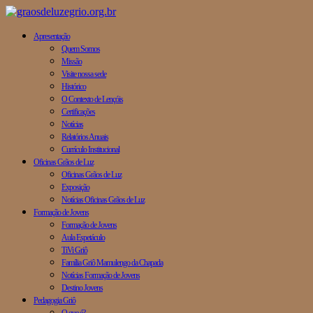
Apresentação
Quem Somos
Missão
Visite nossa sede
Histórico
O Contexto de Lençóis
Certificações
Notícias
Relatórios Anuais
Currículo Institucional
Oficinas Grãos de Luz
Oficinas Grãos de Luz
Exposição
Notícias Oficinas Grãos de Luz
Formação de Jovens
Formação de Jovens
Aula Espetáculo
TiVi Griô
Família Griô Mamulengo da Chapada
Notícias Formação de Jovens
Destino Jovens
Pedagogia Griô