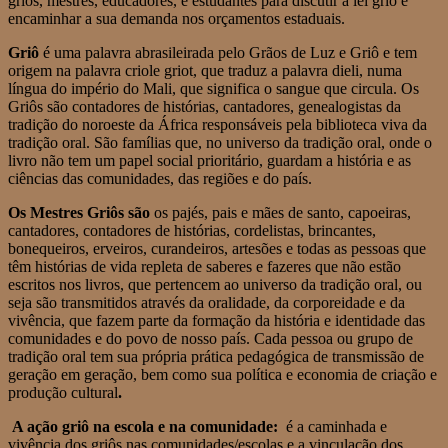
griôs, mestres, educadores, e estudantes para discutir a lei griô e
encaminhar a sua demanda nos orçamentos estaduais.
Griô
é uma palavra abrasileirada pelo Grãos de Luz e Griô e tem
origem na palavra criole griot, que traduz a palavra dieli, numa
língua do império do Mali, que significa o sangue que circula. Os
Griôs são contadores de histórias, cantadores, genealogistas da
tradição do noroeste da África responsáveis pela biblioteca viva da
tradição oral. São famílias que, no universo da tradição oral, onde o
livro não tem um papel social prioritário, guardam a história e as
ciências das comunidades, das regiões e do país.
Os Mestres Griôs são
os pajés, pais e mães de santo, capoeiras,
cantadores, contadores de histórias, cordelistas, brincantes,
bonequeiros, erveiros, curandeiros, artesões e todas as pessoas que
têm histórias de vida repleta de saberes e fazeres que não estão
escritos nos livros, que pertencem ao universo da tradição oral, ou
seja são transmitidos através da oralidade, da corporeidade e da
vivência, que fazem parte da formação da história e identidade das
comunidades e do povo de nosso país. Cada pessoa ou grupo de
tradição oral tem sua própria prática pedagógica de transmissão de
geração em geração, bem como sua política e economia de criação e
produção cultural
.
A ação griô na escola e na comunidade:
é a caminhada e
vivência dos griôs nas comunidades/escolas e a vinculação dos