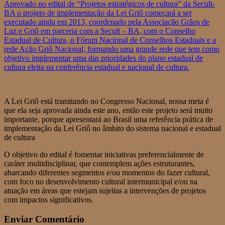
Aprovado no edital de “Projetos estratégicos de cultura” da Secult-
BA o projeto de implementação da Lei Griô começará a ser
executado ainda em 2013, coordenado pela Associação Grãos de
Luz e Griô em parceria com a Secult – BA, com o Conselho
Estadual de Cultura, o Fórum Nacional de Conselhos Estaduais e a
rede Ação Griô Nacional, formando uma grande rede que tem como
objetivo implementar uma das prioridades do plano estadual de
cultura eleita na conferência estadual e nacional de cultura.
A Lei Griô está tramitando no Congresso Nacional, nossa meta é
que ela seja aprovada ainda este ano, então este projeto será muito
importante, porque apresentará ao Brasil uma referência prática de
implementação da Lei Griô no âmbito do sistema nacional e estadual
de cultura
O objetivo do edital é fomentar iniciativas preferencialmente de
caráter multidisciplinar, que contemplem ações estruturantes,
abarcando diferentes segmentos e/ou momentos do fazer cultural,
com foco no desenvolvimento cultural intermunicipal e/ou na
atuação em áreas que estejam sujeitas a intervenções de projetos
com impactos significativos.
Enviar Comentário