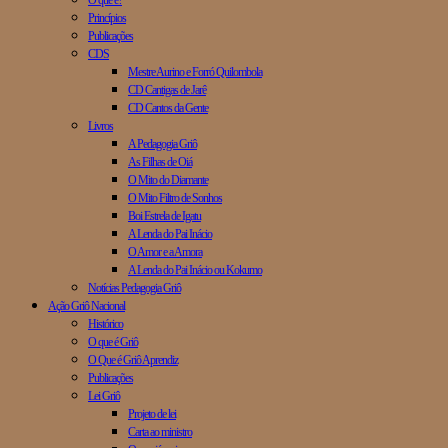
O que é?
Princípios
Publicações
CDS
Mestre Aurino e Forró Quilombola
CD Cantigas de Jarê
CD Cantos da Gente
Livros
A Pedagogia Griô
As Filhas de Oiá
O Mito do Diamante
O Mito Filtro de Sonhos
Boi Estrela de Igatu
A Lenda do Pai Inácio
O Amor e a Amora
A Lenda do Pai Inácio ou Kokumo
Notícias Pedagogia Griô
Ação Griô Nacional
Histórico
O que é Griô
O Que é Griô Aprendiz
Publicações
Lei Griô
Projeto de lei
Carta ao ministro