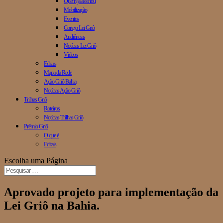
Quem já assinou
Mobilização
Eventos
Cortejo Lei Griô
Audiências
Notícias Lei Griô
Vídeos
Editais
Mapa da Rede
Ação Griô Bahia
Notícias Ação Griô
Trilhas Griô
Roteiros
Notícias Trilhas Griô
Prêmio Griô
O que é
Editais
Escolha uma Página
Aprovado projeto para implementação da
Lei Griô na Bahia.