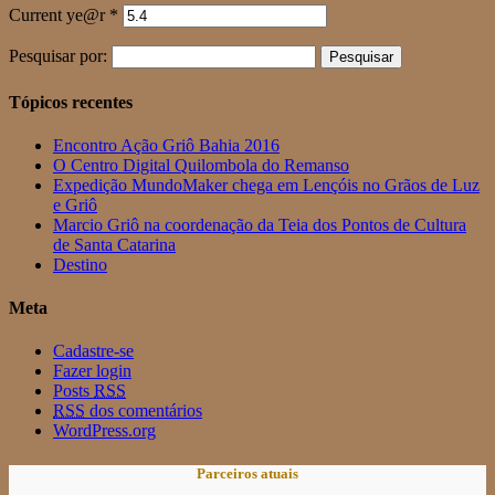
Current ye@r
*
Pesquisar por:
Tópicos recentes
Encontro Ação Griô Bahia 2016
O Centro Digital Quilombola do Remanso
Expedição MundoMaker chega em Lençóis no Grãos de Luz
e Griô
Marcio Griô na coordenação da Teia dos Pontos de Cultura
de Santa Catarina
Destino
Meta
Cadastre-se
Fazer login
Posts
RSS
RSS
dos comentários
WordPress.org
Parceiros atuais