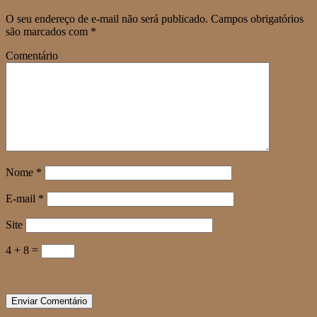
O seu endereço de e-mail não será publicado.
Campos obrigatórios
são marcados com
*
Comentário
Nome
*
E-mail
*
Site
4 + 8 =