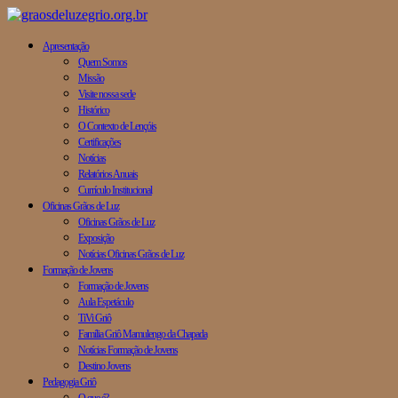
Apresentação
Quem Somos
Missão
Visite nossa sede
Histórico
O Contexto de Lençóis
Certificações
Notícias
Relatórios Anuais
Currículo Institucional
Oficinas Grãos de Luz
Oficinas Grãos de Luz
Exposição
Notícias Oficinas Grãos de Luz
Formação de Jovens
Formação de Jovens
Aula Espetáculo
TiVi Griô
Família Griô Mamulengo da Chapada
Notícias Formação de Jovens
Destino Jovens
Pedagogia Griô