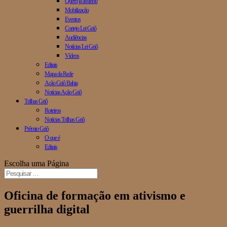
Quem já assinou
Mobilização
Eventos
Cortejo Lei Griô
Audiências
Notícias Lei Griô
Vídeos
Editais
Mapa da Rede
Ação Griô Bahia
Notícias Ação Griô
Trilhas Griô
Roteiros
Notícias Trilhas Griô
Prêmio Griô
O que é
Editais
Escolha uma Página
Oficina de formação em ativismo e
guerrilha digital