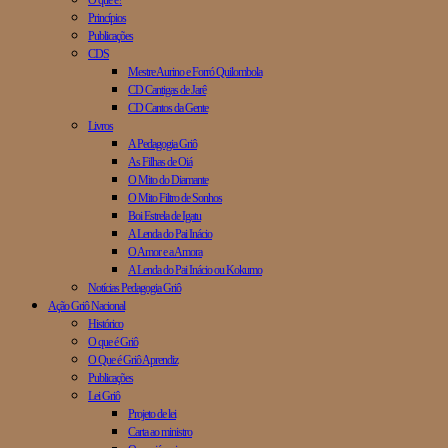
O que é?
Princípios
Publicações
CDS
Mestre Aurino e Forró Quilombola
CD Cantigas de Jarê
CD Cantos da Gente
Livros
A Pedagogia Griô
As Filhas de Oiá
O Mito do Diamante
O Mito Filtro de Sonhos
Boi Estrela de Igatu
A Lenda do Pai Inácio
O Amor e a Amora
A Lenda do Pai Inácio ou Kokumo
Notícias Pedagogia Griô
Ação Griô Nacional
Histórico
O que é Griô
O Que é Griô Aprendiz
Publicações
Lei Griô
Projeto de lei
Carta ao ministro