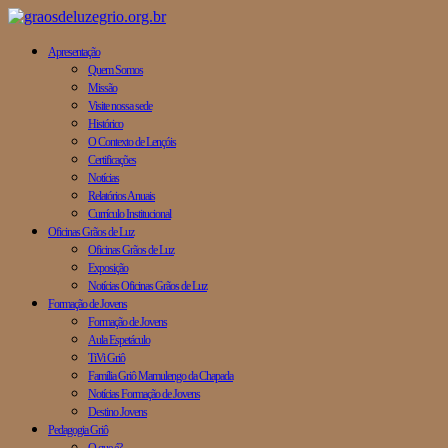
Apresentação
Quem Somos
Missão
Visite nossa sede
Histórico
O Contexto de Lençóis
Certificações
Notícias
Relatórios Anuais
Currículo Institucional
Oficinas Grãos de Luz
Oficinas Grãos de Luz
Exposição
Notícias Oficinas Grãos de Luz
Formação de Jovens
Formação de Jovens
Aula Espetáculo
TiVi Griô
Família Griô Mamulengo da Chapada
Notícias Formação de Jovens
Destino Jovens
Pedagogia Griô