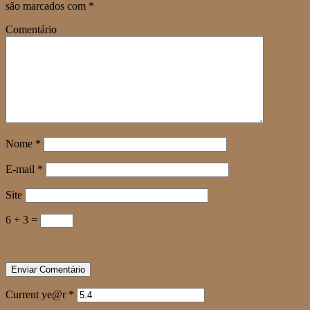
são marcados com
*
Comentário
Nome
*
E-mail
*
Site
6 + 3 =
Current ye@r
*